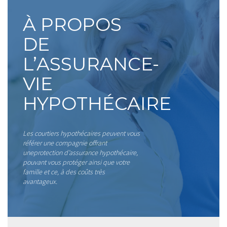
À PROPOS
DE
L’ASSURANCE-
VIE
HYPOTHÉCAIRE
Les courtiers hypothécaires peuvent vous
référer une compagnie offrant
uneprotection d’assurance hypothécaire,
pouvant vous protéger ainsi que votre
famille et ce, à des coûts très
avantageux.