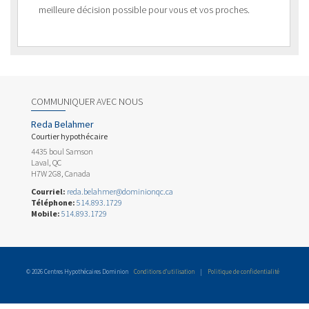
meilleure décision possible pour vous et vos proches.
COMMUNIQUER AVEC NOUS
Reda Belahmer
Courtier hypothécaire
4435 boul Samson
Laval, QC
H7W 2G8, Canada
Courriel:
reda.belahmer@dominionqc.ca
Téléphone:
514.893.1729
Mobile:
514.893.1729
© 2026 Centres Hypothécaires Dominion
Conditions d’utilisation
|
Politique de confidentialité