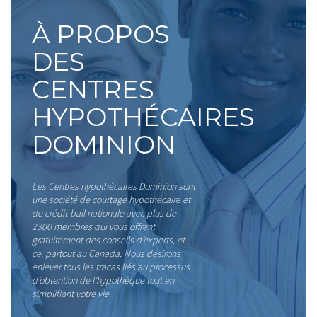
À PROPOS
DES
CENTRES
HYPOTHÉCAIRES
DOMINION
Les Centres hypothécaires Dominion sont
une société de courtage hypothécaire et
de crédit-bail nationale avec plus de
2300 membres qui vous offrent
gratuitement des conseils d’experts, et
ce, partout au Canada. Nous désirons
enlever tous les tracas liés au processus
d’obtention de l’hypothèque tout en
simplifiant votre vie.